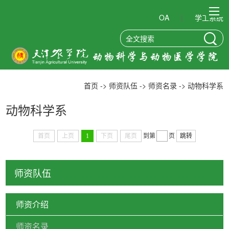
OA
|
学工系统
首页
学院概况
首页
->
师资队伍
->
师资名录
->
动物科学系
师资队伍
动物科学系
人才培养
首页
上页
1
下页
尾页
到第
页
跳转
党团建设
师资队伍
科研与社会服务
师资介绍
招生就业
师资名录